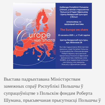
Выстава падрыхтавана Міністэрствам
замежных спраў Рэспублікі Польшчы ў
супрацоўніцтве з Польскім фондам Роберта
Шумана, прысьвечаная прысутнасці Польшчы ў