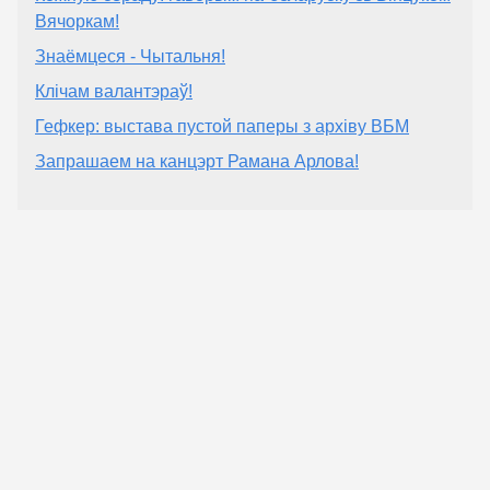
Вячоркам!
Знаёмцеся - Чытальня!
Клічам валантэраў!
Гефкер: выстава пустой паперы з архіву ВБМ
Запрашаем на канцэрт Рамана Арлова!