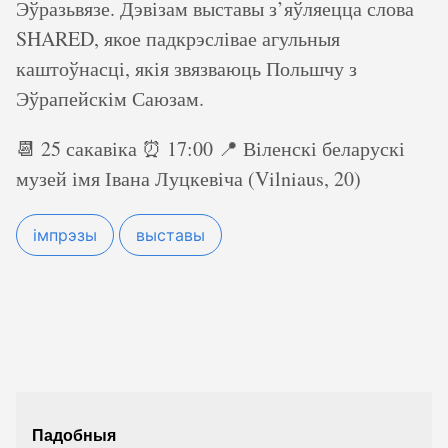
Эўразьвязе. Дэвізам выставы з’яўляецца слова
SHARED, якое падкрэслівае агульныя
каштоўнасці, якія звязваюць Польшчу з
Эўрапейскім Саюзам.
📆 25 сакавіка ⏰ 17:00 📍 Віленскі беларускі
музей імя Івана Луцкевіча (Vilniaus, 20)
імпрэзы
выставы
Падобныя