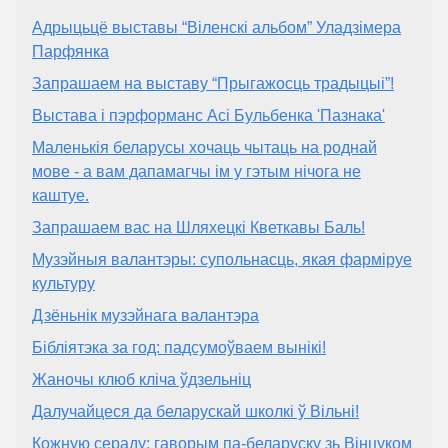
Адрыцьцё выставы “Віленскі альбом” Уладзімера
Парфянка
Запрашаем на выставу “Прыгажосць традыцыі”!
Выстава і пэрформанс Асі Бульбенка 'Пазнака'
Маленькія беларусы хочаць чытаць на роднай
мове - а вам дапамагчы ім у гэтым нічога не
каштуе.
Запрашаем вас на Шляхецкі Кветкавы Баль!
Музэйныя валантэры: супольнасць, якая фарміруе
культуру
Дзёньнік музэйнага валантэра
Бібліятэка за год: падсумоўваем вынікі!
Жаночы клюб кліча ўдзельніц
Далучайцеся да беларускай школкі ў Вільні!
Кожную сераду: гаворым па-беларуску зь Вінцуком