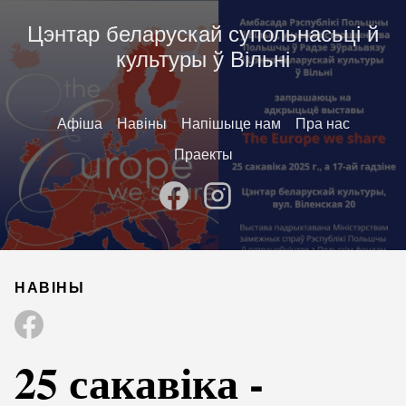
Цэнтар беларускай супольнасьці й
культуры ў Вільні
Афіша
Навіны
Напішыце нам
Пра нас
Праекты
НАВІНЫ
25 сакавіка -