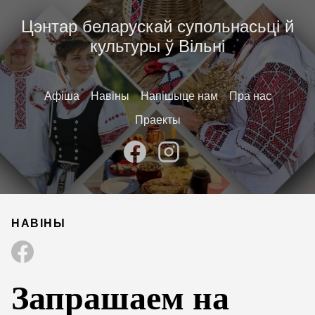
Цэнтар беларускай супольнасьці й
культуры ў Вільні
Афіша
Навіны
Напішыце нам
Пра нас
Праекты
НАВІНЫ
Запрашаем на