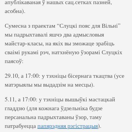
апублікаваная ў нашых сац.сетках пазней,
асобна).
Сумесна з праектам “Слуцкі пояс для Вільні”
мы падрыхтавалі яшчэ два адмысловыя
майстар-класы, на якіх вы зможаце зрабіць
сваімі рукамі рэч, натхнёную ўзорамі Слуцкіх
паясоў:
29.10, а 17:00: у тэхніцы бісернага ткацтва (усе
матэрыялы мы выдадзім на месцы).
5.11, а 17:00: у тэхніцы вышыўкі мастацкай
гладдзю (для кожнага ўдзельніка будзе
персанальна падрыхтаваны ўзор, таму
патрабуецца
папярэдняя рэгістрацыя
).