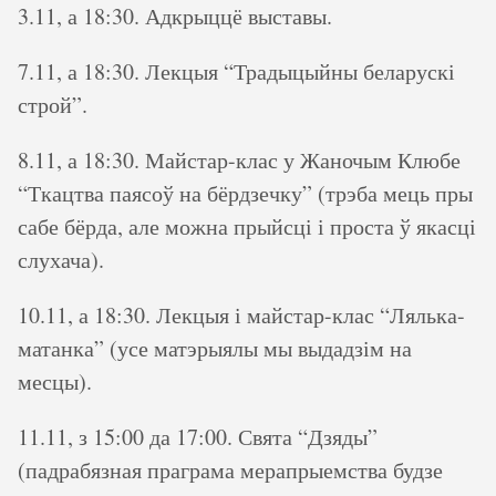
3.11, а 18:30. Адкрыццё выставы.
7.11, а 18:30. Лекцыя “Традыцыйны беларускі
строй”.
8.11, а 18:30. Майстар-клас у Жаночым Клюбе
“Ткацтва паясоў на бёрдзечку” (трэба мець пры
сабе бёрда, але можна прыйсці і проста ў якасці
слухача).
10.11, а 18:30. Лекцыя і майстар-клас “Лялька-
матанка” (усе матэрыялы мы выдадзім на
месцы).
11.11, з 15:00 да 17:00. Свята “Дзяды”
(падрабязная праграма мерапрыемства будзе