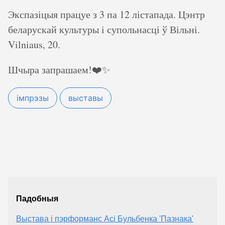
Экспазіцыя працуе з 3 па 12 лістапада. Цэнтр
беларускай культуры і супольнасці ў Вільні.
Vilniaus, 20.
Шчыра запрашаем!❤️✨
імпрэзы
выставы
Падобныя
Выстава і пэрформанс Асі Бульбенка 'Пазнака'