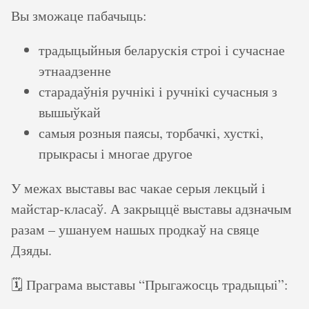
Вы зможаце пабачыць:
традыцыйныя беларускія строі і сучаснае
этнаадзенне
старадаўнія ручнікі і ручнікі сучасныя з
вышыўкай
самыя розныя паясы, торбачкі, хусткі,
прыкрасы і многае другое
У межах выставы вас чакае серыя лекцый і
майстар-класаў. А закрыццё выставы адзначым
разам – ушануем нашых продкаў на свяце
Дзяды.
🗓️ Праграма выставы “Прыгажосць традыцыі”: