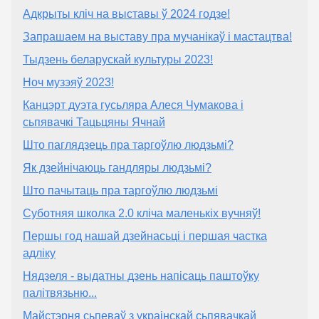
Адкрыты кліч на выставы ў 2024 годзе!
Запрашаем на выставу пра мучанікаў і мастацтва!
Тыдзень беларускай культуры 2023!
Ноч музэяў 2023!
Канцэрт дуэта гусьляра Алеся Чумакова і
сьпявачкі Тацьцяны Ячнай
Што паглядзець пра таргоўлю людзьмі?
Як дзейнічаюць гандляры людзьмі?
Што пачытаць пра таргоўлю людзьмі
Суботняя школка 2.0 кліча маленькіх вучняў!
Першы год нашай дзейнасьці і першая частка
адліку
Нядзеля - выдатны дзень напісаць паштоўку
палітвязьню...
Майстэрня сьпеваў з украінскай сьпявачкай