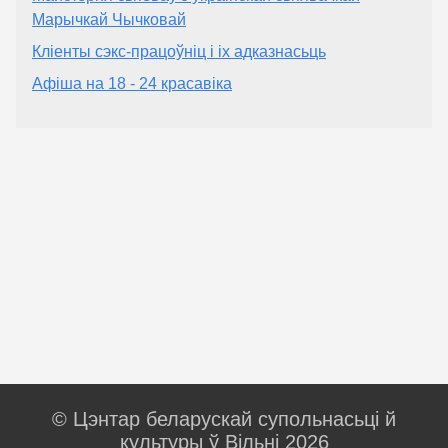
Марычкай Чычковай
Кліенты сэкс-працоўніц і іх адказнасьць
Афіша на 18 - 24 красавіка
© Цэнтар беларускай супольнасьці й
культуры ў Вільні 2026