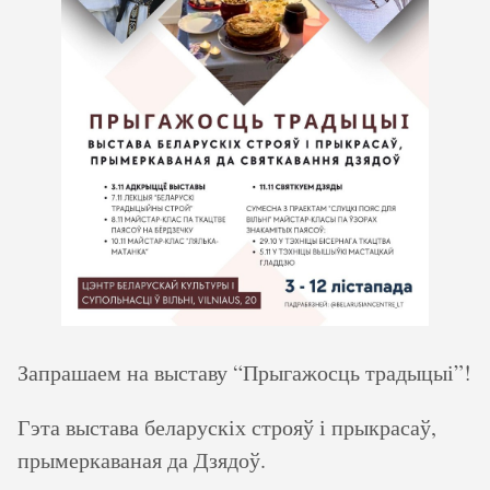
Запрашаем на выставу “Прыгажосць традыцыі”!
Гэта выстава беларускіх строяў і прыкрасаў,
прымеркаваная да Дзядоў.