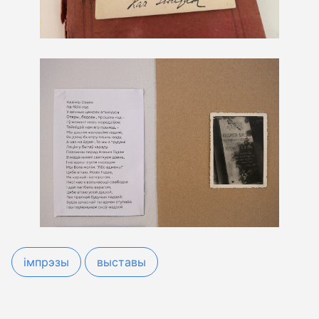
імпрэзы
выставы