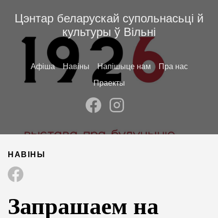
Цэнтар беларускай супольнасьці й
культуры ў Вільні
Афіша
Навіны
Напішыце нам
Пра нас
Праекты
НАВІНЫ
Запрашаем на