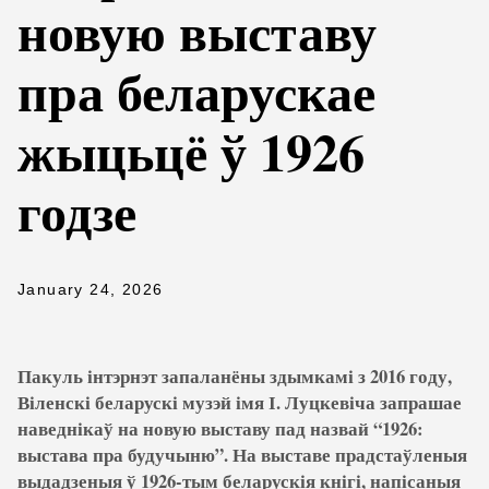
новую выставу
пра беларускае
жыцьцё ў 1926
годзе
January 24, 2026
Пакуль інтэрнэт запаланёны здымкамі з 2016 году,
Віленскі беларускі музэй імя І. Луцкевіча запрашае
наведнікаў на новую выставу пад назвай “1926:
выстава пра будучыню”. На выставе прадстаўленыя
выдадзеныя ў 1926-тым беларускія кнігі, напісаныя