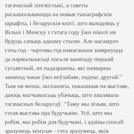
тагачаснай лінгвістыкі, а саветы
раскашэльваюцца на новыя тыпаграфскія
шрыфты, і беларускія кнігі, што выходзяць у
Вільні і Менску з гэтага году ўжо ніколі ня
будуць сачыць аднаму стылю. Але насамрэч
гэты год - чарговы год намаганьня зьвярнуцца
да нармальнасьці пасьля заняпаду першай
сусьветнай, не падазраючы, які пачварны
заняпад чакае ўжо неўзабаве, падчас другой.”
Тым ня менш, экспанаты, паказаныя на выставе,
даюць магчымасьць убачыць, што хвалявала
тагачасных беларусаў. “Таму мы лічым, што
гэтая выстава пра будучыню. Усё, што мы
робім, мы робім для будучыні, і адзіны спосаб
зразумець мінулае - гэта зразумець, якія