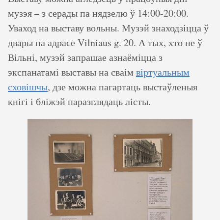
музэя – з серады па нядзелю ў 14:00-20:00.
Уваход на выставу вольны. Музэй знаходзіцца ў
двары па адрасе Vilniaus g. 20. А тых, хто не ў
Вільні, музэй запрашае азнаёміцца з
экспанатамі выставы на сваім
віртуальным
сховішчы
, дзе можна пагартаць выстаўленыя
кнігі і бліжэй паразглядаць лісты.