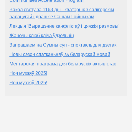
Communities Acceleration Program!
Вакол свету за 1163 дні - кватэрнік з салігорскім
валацугай і дранік'е Сашам Гойшыкам
Лекцыя 'Вырашэнне канфліктаў і цяжкія размовы'
Жаночы клюб кліча ўдзельніц
Запрашаем на Сумны суп - спектакль для дзетак!
Новы сэзон спатканьняў зь беларускай мовай
Ментарская праграма для беларускіх актывістак
Ноч музэяў 2025!
Ноч музэяў 2025!