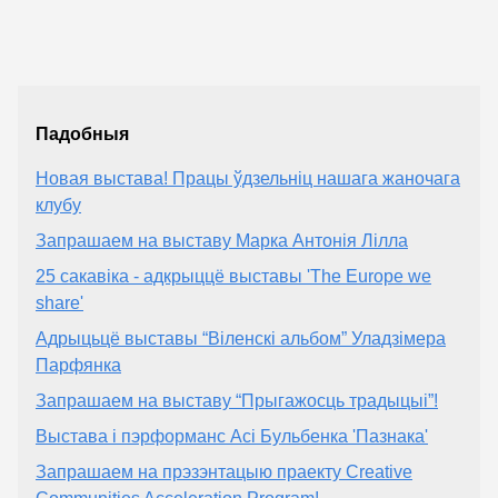
Падобныя
Новая выстава! Працы ўдзельніц нашага жаночага
клубу
Запрашаем на выставу Марка Антонія Лілла
25 сакавіка - адкрыццё выставы 'The Europe we
share'
Адрыцьцё выставы “Віленскі альбом” Уладзімера
Парфянка
Запрашаем на выставу “Прыгажосць традыцыі”!
Выстава і пэрформанс Асі Бульбенка 'Пазнака'
Запрашаем на прэзэнтацыю праекту Creative