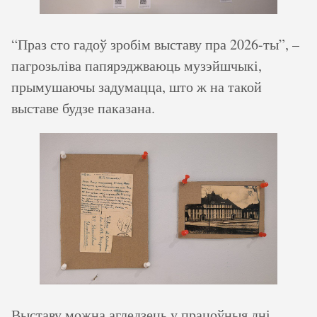
“Праз сто гадоў зробім выставу пра 2026-ты”, –
пагрозьліва папярэджваюць музэйшчыкі,
прымушаючы задумацца, што ж на такой
выставе будзе паказана.
Выставу можна агледзець у працоўныя дні