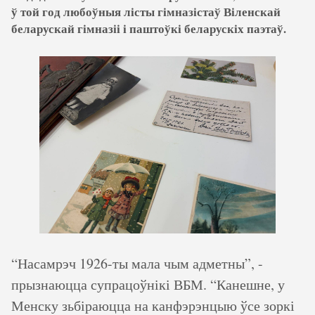
ў той год любоўныя лісты гімназістаў Віленскай
беларускай гімназіі і паштоўкі беларускіх паэтаў.
“Насамрэч 1926-ты мала чым адметны”, -
прызнаюцца супрацоўнікі ВБМ. “Канешне, у
Менску зьбіраюцца на канфэрэнцыю ўсе зоркі