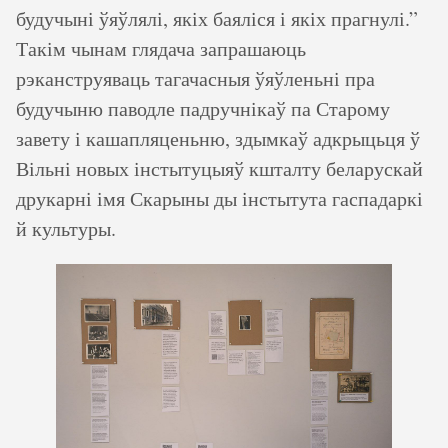
будучыні ўяўлялі, якіх баяліся і якіх прагнулі.”
Такім чынам глядача запрашаюць
рэканструяваць тагачасныя ўяўленьні пра
будучыню паводле падручнікаў па Старому
завету і кашапляценьню, здымкаў адкрыцьця ў
Вільні новых інстытуцыяў кшталту беларускай
друкарні імя Скарыны ды інстытута гаспадаркі
й культуры.