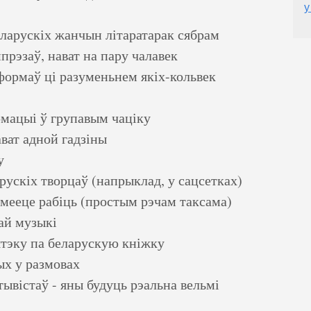
у
еларускіх жанчын літаратарак сябрам
прэзаў, нават на пару чалавек
формаў ці разуменьнем якіх-кольвек
мацыі ў групавым чаціку
ват адной гадзіны
у
ускіх творцаў (напрыклад, у сацсетках)
мееце рабіць (простым рэчам таксама)
ай музыкі
ятэку па беларускую кніжку
ых у размовах
тывістаў - яны будуць рэальна вельмі