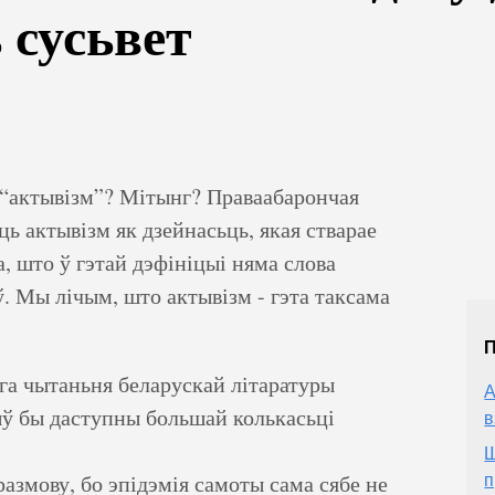
 сусьвет
 “актывізм”? Мітынг? Праваабарончая
ь актывізм як дзейнасьць, якая стварае
, што ў гэтай дэфініцыі няма слова
аў. Мы лічым, што актывізм - гэта таксама
га чытаньня беларускай літаратуры
А
ыў бы даступны большай колькасьці
в
Ш
размову, бо эпідэмія самоты сама сябе не
п