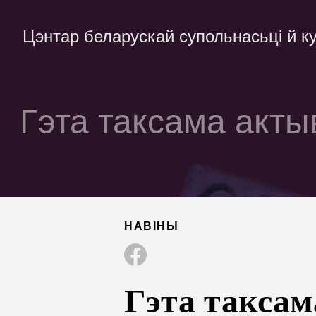
Цэнтар беларускай супольнасьці й ку
Гэта таксама актыв
НАВІНЫ
Гэта таксама