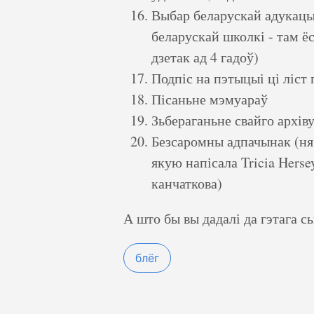
Выбар беларускай адукацыі
беларускай школкі - там ё
дзетак ад 4 гадоў)
Подпіс на пэтыцыі ці ліст
Пісаньне мэмуараў
Зьбераганьне свайго архів
Безсаромны адпачынак (ня 
якую напісала Tricia Herse
канчаткова)
А што бы вы дадалі да гэтага с
блёг