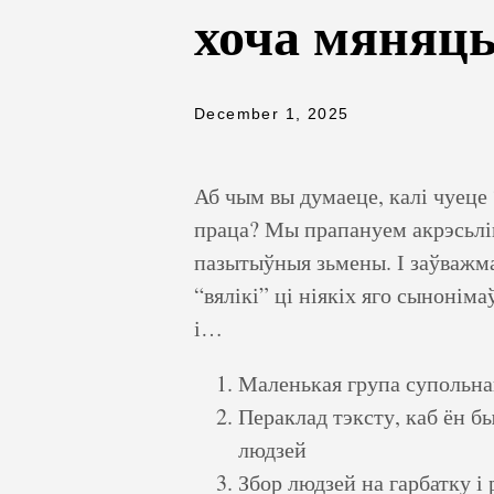
хоча мяняць
December 1, 2025
Аб чым вы думаеце, калі чуеце
праца? Мы прапануем акрэсьліц
пазытыўныя зьмены. І заўважма
“вялікі” ці ніякіх яго сынонім
і…
Маленькая група супольна
Пераклад тэксту, каб ён б
людзей
Збор людзей на гарбатку і 