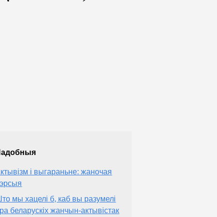
Падобныя
ктывізм і выгараньне: жаночая
эрсыя
то мы хацелі б, каб вы разумелі
ра беларускіх жанчын-актывістак