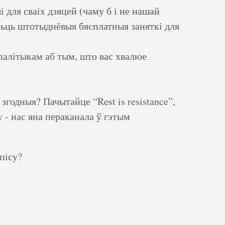
 для сваіх дзяцей (чаму б і не нашай
сьць штотыднёвыя бясплатныя заняткі для
 палітыкам аб тым, што вас хвалюе
у
згодныя? Пачытайце “Rest is resistance”,
y - нас яна пераканала ў гэтым
ьпісу?