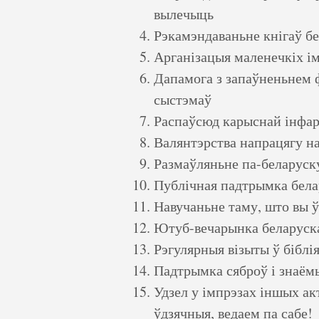
вылечыць
Рэкамэндаваньне кнігаў б
Арганізацыя маленечкіх ім
Дапамога з запаўненьнем 
сыстэмаў
Распаўсюд карыснай інфар
Валянтэрства напрацягу на
Размаўляньне па-беларуск
Публічная падтрымка белар
Навучаньне таму, што вы ў
Ютуб-вечарынка беларуск
Рэгулярныя візыты ў біблі
Падтрымка сяброў і знаём
Удзел у імпрэзах іншых ак
ўдзячныя, ведаем па сабе!