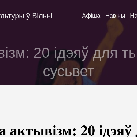
льтуры ў Вільні
Афіша
Навіны
На
ізм: 20 ідэяў для т
сусьвет
 актывізм: 20 ідэяў 