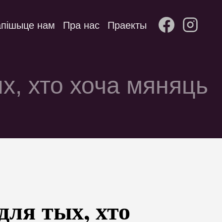
пішыце нам
Пра нас
Праекты
ых, хто хоча мяняць
для тых, хто