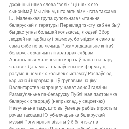
дэфініцыі няма слова “вялікі” ці ніякіх яго
сынонімаў. Мы лічым, што актывізм - гэта таксама
і… Маленькая група супольнага чытаньня
беларускай літаратуры Пераклад тэксту, каб ён быў
бы даступны большай колькасьці людзей Збор
людзей на гарбатку і размову, бо эпідэмія самоты
сама сябе не вылечыць Рэкамэндаваньне кнігаў
беларускіх жанчын літаратарак сябрам
Арганізацыя маленечкіх імпрэзаў, нават на пару
чалавек Дапамога з запаўненьнем формаў ці
разуменьнем якіх-кольвек сыстэмаў Распаўсюд
карыснай інфармацыі ў групавым чаціку
Валянтэрства напрацягу нават адной гадзіны
Размаўляньне па-беларуску Публічная падтрымка
беларускіх творцаў (напрыклад, у сацсетках)
Навучаньне таму, што вы ўмееце рабіць (простым
рэчам таксама) Ютуб-вечарынка беларускай
музыкі Рэгулярныя візыты ў бібліятэку па
беларускую кніжку Падтрымка сяброў і знаёмых у