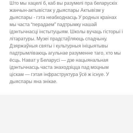
Што мы хацелі б, каб вы разумелі пра беларускіх
жанчын-актывістак у дыяспары Актывізм у
дыяспары - гэта неабходнасць У родных краінах
мы часта “перадаем” падтрымку нашай
ідэнтычнасці інстытуцыям. Школы вучаць гісторыі і
літаратуры. Музеі прадстаўляюць спадчыну.
Дзяржаўныя святы і культурныя ініцыятывы
падтрымліваюць агульнае разуменне таго, хто мы
ёсць. Нават у Беларусі — дзе нацыянальная
ідэнтычнасць часта знаходзіцца пад моцным
ціскам — гэтая інфраструктура ўсё ж існуе. У
дыяспары яна знікае.