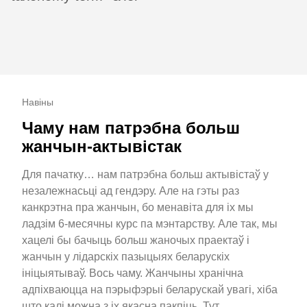
Навіны
Чаму нам патрэбна больш
жанчын-актывістак
Для пачатку… нам патрэбна больш актывістаў у
незалежнасьці ад гендэру. Але на гэты раз
канкрэтна пра жанчын, бо менавіта для іх мы
ладзім 6-месячны курс па мэнтарству. Але так, мы
хацелі бы бачыць больш жаночых праектаў і
жанчын у лідарскіх пазыцыях беларускіх
ініцыятываў. Вось чаму. Жанчыны хранічна
адпіхваюцца на пэрыфэрыі беларускай увагі, хіба
што калі можна з іх якасна пакпіць. Тут