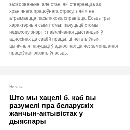
захворваньне, але стан, які ствараецца ад
хранічнага працоўнага стрэсу, з якім не
атрымаецца пасьпяхова справіцца. Ёсьць тры
характэрныя сымптомы: пачуцьцё стомы і
недахопу энэргіі; павялічаная дыстанцыя ў
адносінах да сваёй працы, ці негатыўныя,
цынічныя пачуцьці ў адносінах да яе; зьменшаная
працоўная эфэктыўнасьць.
Навіны
Што мы хацелі б, каб вы
разумелі пра беларускіх
жанчын-актывістак у
дыяспары