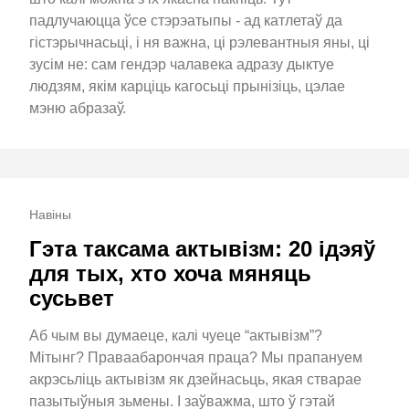
падлучаюцца ўсе стэрэатыпы - ад катлетаў да
гістэрычнасьці, і ня важна, ці рэлевантныя яны, ці
зусім не: сам гендэр чалавека адразу дыктуе
людзям, якім карціць кагосьці прынізіць, цэлае
мэню абразаў.
Навіны
Гэта таксама актывізм: 20 ідэяў
для тых, хто хоча мяняць
сусьвет
Аб чым вы думаеце, калі чуеце “актывізм”?
Мітынг? Праваабарончая праца? Мы прапануем
акрэсьліць актывізм як дзейнасьць, якая стварае
пазытыўныя зьмены. І заўважма, што ў гэтай