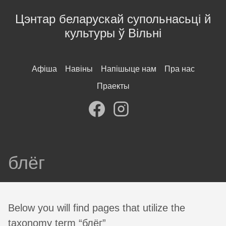
Цэнтар беларускай супольнасьці й
культуры ў Вільні
Афіша
Навіны
Напішыце нам
Пра нас
Праекты
блёг
Below you will find pages that utilize the
taxonomy term “блёг”