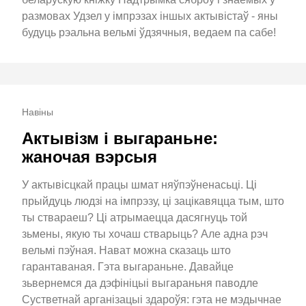
размовах Удзел у імпрэзах іншых актывістаў - яны
будуць рэальна вельмі ўдзячныя, ведаем па сабе!
Навіны
Актывізм і выгараньне:
жаночая вэрсыя
У актывісцкай працы шмат няўпэўненасьці. Ці
прыйдуць людзі на імпрэзу, ці зацікавяцца тым, што
ты ствараеш? Ці атрымаецца дасягнуць той
зьмены, якую ты хочаш стварыць? Але адна рэч
вельмі пэўная. Нават можна сказаць што
гарантаваная. Гэта выгараньне. Давайце
зьвернемся да дэфініцыі выгараньня паводле
Сустветнай арганізацыі здароўя: гэта не мэдычнае